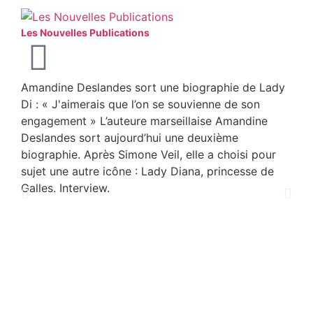
Les Nouvelles Publications
Lejo
Le J
Amandine Deslandes sort une biographie de Lady
Apr
Di : « J'aimerais que l’on se souvienne de son
Wei
engagement » L’auteure marseillaise Amandine
Edi
Deslandes sort aujourd’hui une deuxième
dan
biographie. Après Simone Veil, elle a choisi pour
biog
sujet une autre icône : Lady Diana, princesse de
Spen
Galles. Interview.